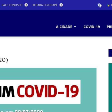
FALE CONOSCO
IR PARA O RODAPÉ
T
ura
A CIDADE
COVID-19
PR
ro
20)