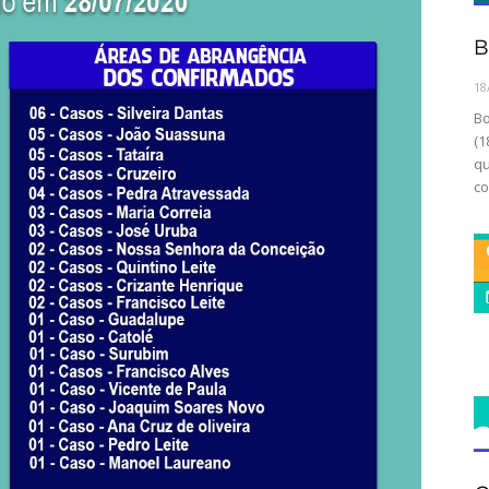
B
18
Bo
(1
qu
co