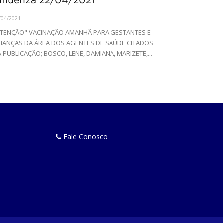
nfluenza 22/04/2021
/04/2021
ATENÇÃO" VACINAÇÃO AMANHÃ PARA GESTANTES E
RIANÇAS DA ÁREA DOS AGENTES DE SAÚDE CITADOS
 PUBLICAÇÃO; BOSCO, LENE, DAMIANA, MARIZETE,...
Fale Conosco