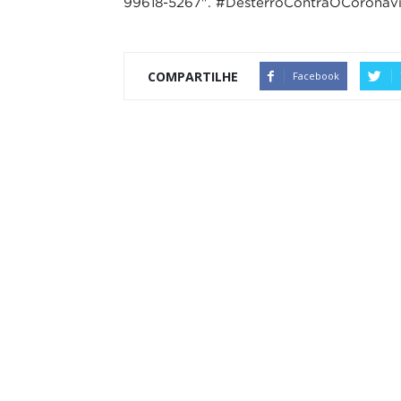
99618-5267". #DesterroContraOCoronavi
COMPARTILHE
Facebook