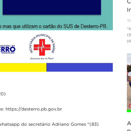
C
I
19
"
C
(V
20)
e: https://desterro.pb.gov.br
A
whatsapp do secretário Adriano Gomes "(83)