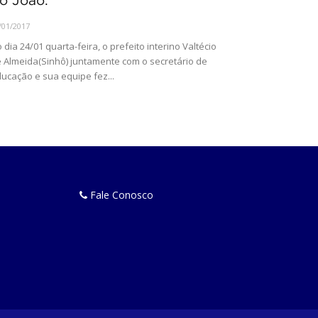
o João.
/01/2017
 dia 24/01 quarta-feira, o prefeito interino Valtécio
 Almeida(Sinhô) juntamente com o secretário de
ucação e sua equipe fez...
Fale Conosco