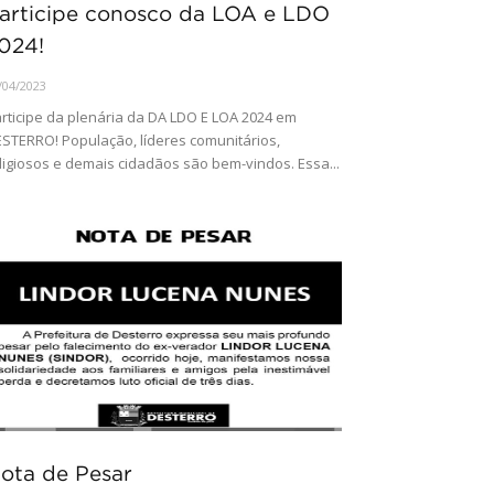
articipe conosco da LOA e LDO
024!
/04/2023
rticipe da plenária da DA LDO E LOA 2024 em
STERRO! População, líderes comunitários,
ligiosos e demais cidadãos são bem-vindos. Essa...
ota de Pesar