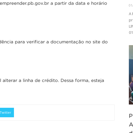
empreender.pb.gov.br a partir da data e horário
01
A 
pr
LI
01
ência para verificar a documentação no site do
 alterar a linha de crédito. Dessa forma, esteja
Twitter
P
A