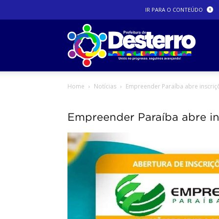
IR PARA O CONTEÚDO
Prefeit
Home
Notícias
Empreender Paraíba abre inscriç
Dester
Empreender Paraíba abre in