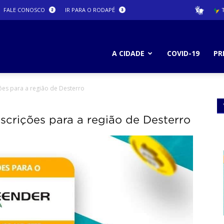
FALE CONOSCO
IR PARA O RODAPÉ
T
ura
A CIDADE
COVID-19
PR
ões para a região de Desterro
ro
scrições para a região de Desterro