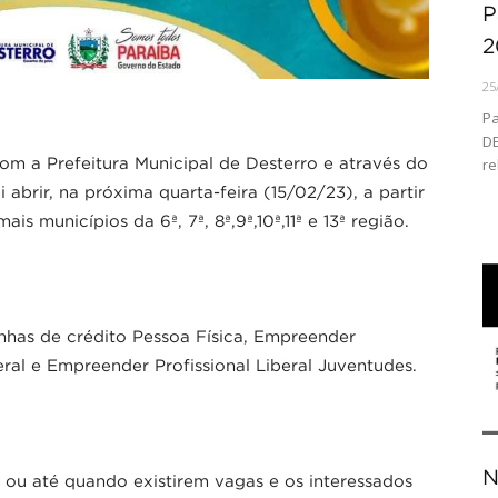
P
2
25
Pa
DE
 Prefeitura Municipal de Desterro e através do
re
r, na próxima quarta-feira (15/02/23), a partir
is municípios da 6ª, 7ª, 8ª,9ª,10ª,11ª e 13ª região.
inhas de crédito Pessoa Física, Empreender
ral e Empreender Profissional Liberal Juventudes.
N
 ou até quando existirem vagas e os interessados