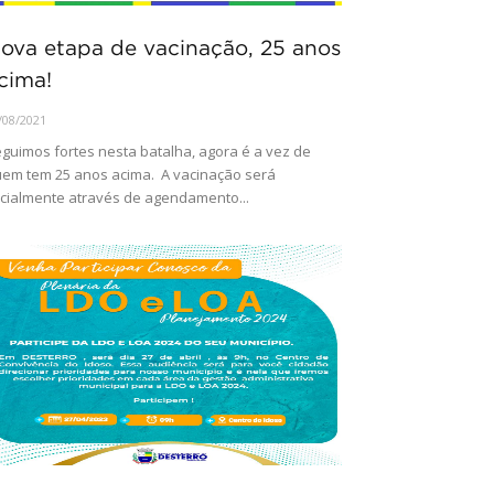
ova etapa de vacinação, 25 anos
cima!
/08/2021
guimos fortes nesta batalha, agora é a vez de
em tem 25 anos acima. A vacinação será
icialmente através de agendamento...