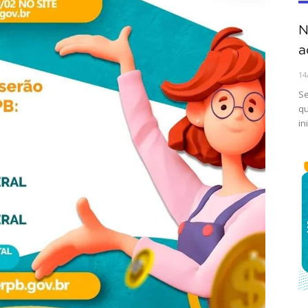
N
a
14
Se
qu
in