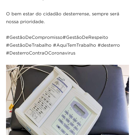
O bem estar do cidadão desterrense, sempre será
nossa prioridade.
#GestãoDeCompromisso#GestãoDeRespeito
#GestãoDeTrabalho #AquiTemTrabalho #desterro
#DesterroContraOCoronavirus