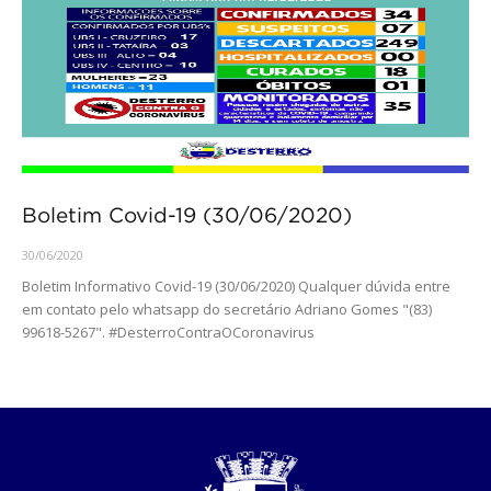
Boletim Covid-19 (30/06/2020)
30/06/2020
Boletim Informativo Covid-19 (30/06/2020) Qualquer dúvida entre
em contato pelo whatsapp do secretário Adriano Gomes "(83)
99618-5267". #DesterroContraOCoronavirus