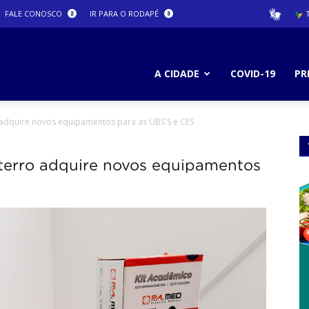
FALE CONOSCO
IR PARA O RODAPÉ
T
ura
A CIDADE
COVID-19
PR
o adquire novos equipamentos para as UBS'S e CES
ro
sterro adquire novos equipamentos