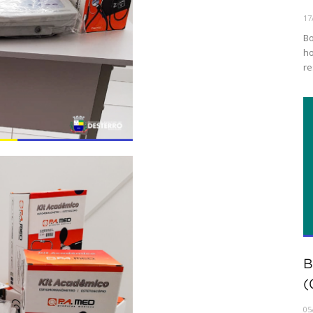
17
Bo
ho
re
B
(
05