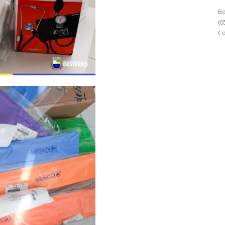
Bo
(0
Co