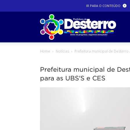
IR PARA O CONTEÚDO
Prefeit
Home
Notícias
Prefeitura municipal de Desterr
Dester
Prefeitura municipal de De
para as UBS'S e CES