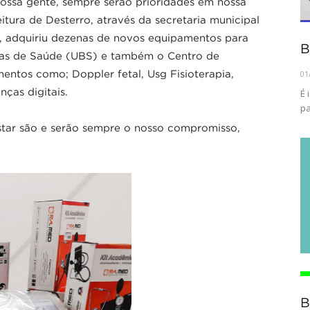
ossa gente, sempre serão prioridades em nossa
tura de Desterro, através da secretaria municipal
, adquiriu dezenas de novos equipamentos para
B
cas de Saúde (UBS) e também o Centro de
ntos como; Doppler fetal, Usg Fisioterapia,
01
nças digitais.
É 
pa
tar são e serão sempre o nosso compromisso,
B