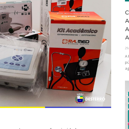
C
A
A
A
29
A 
pú
ag