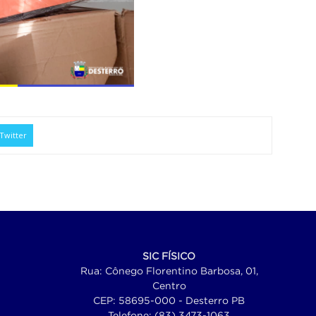
Twitter
SIC FÍSICO
Rua: Cônego Florentino Barbosa, 01,
Centro
CEP: 58695-000 - Desterro PB
Telefone: (83) 3473-1063