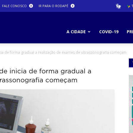
FALE CONOSCO
IR PARA O RODAPÉ
T
ura
A CIDADE
COVID-19
PR
icia de forma gradual a realização de exames de ultrassonografia começam
ro
de inicia de forma gradual a
trassonografia começam