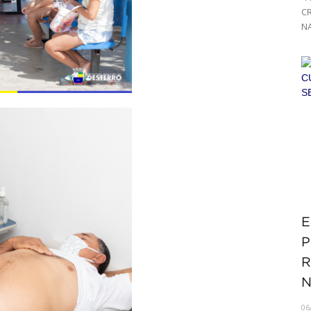
C
NA
E
P
R
N
06