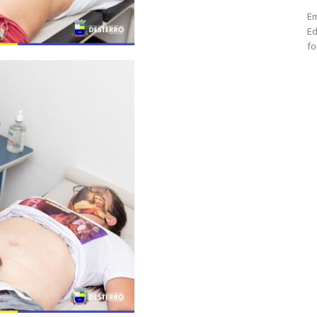
Em
Ed
fo