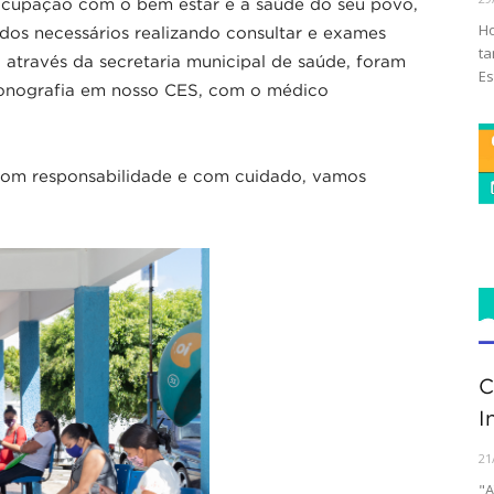
ocupação com o bem estar e a saúde do seu povo,
Ho
os necessários realizando consultar e exames
ta
, através da secretaria municipal de saúde, foram
Es
sonografia em nosso CES, com o médico
com responsabilidade e com cuidado, vamos
C
I
21
"