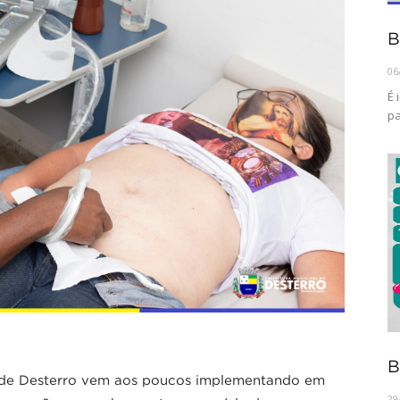
B
06
É 
pa
B
a de Desterro vem aos poucos implementando em
29