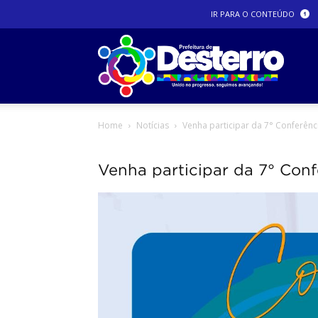
IR PARA O CONTEÚDO
Prefeit
Home
Notícias
Venha participar da 7° Conferênc
Dester
Venha participar da 7° Con