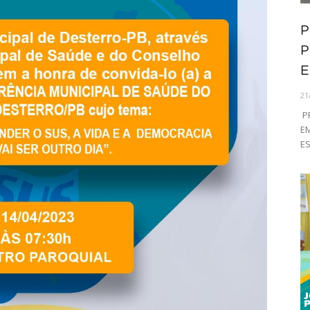
P
P
E
21
PR
EM
ES