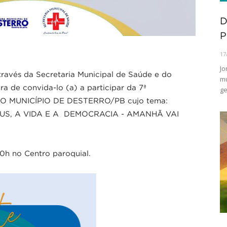
D
P
17
Jo
través da Secretaria Municipal de Saúde e do
mu
a de convida-lo (a) a participar da 7ª
ge
 MUNICÍPIO DE DESTERRO/PB cujo tema:
US, A VIDA E A DEMOCRACIA - AMANHÃ VAI
30h no Centro paroquial.