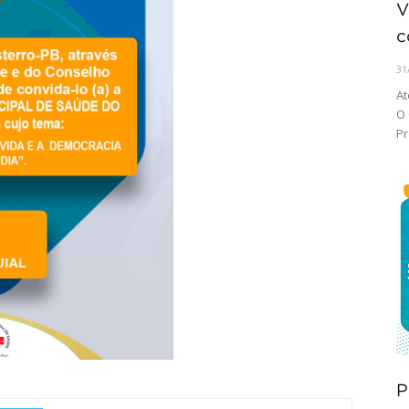
V
c
31
At
O
Pr
P