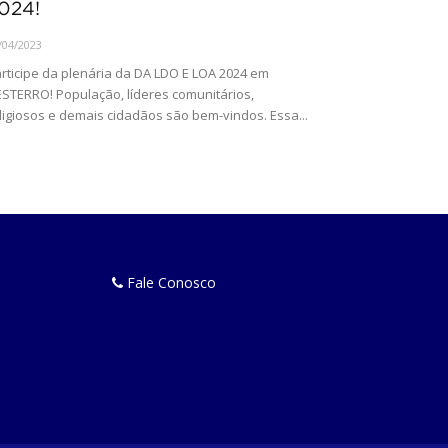
024!
/04/2023
rticipe da plenária da DA LDO E LOA 2024 em
STERRO! População, líderes comunitários,
ligiosos e demais cidadãos são bem-vindos. Essa...
Fale Conosco