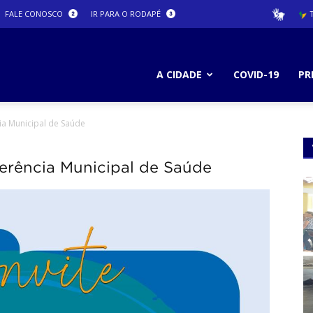
FALE CONOSCO
IR PARA O RODAPÉ
T
ura
A CIDADE
COVID-19
PR
ia Municipal de Saúde
ro
ferência Municipal de Saúde